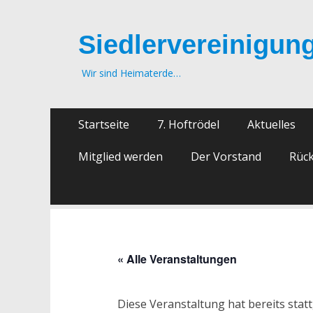
Siedlervereinigung
Wir sind Heimaterde…
Zum
Primäres
Startseite
7. Hoftrödel
Aktuelles
Inhalt
Menü
springen
Mitglied werden
Der Vorstand
Rück
« Alle Veranstaltungen
Diese Veranstaltung hat bereits stat