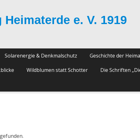
 Heimaterde e. V. 1919
Solarenergie & Denkmalschutz
Geschichte der Heim
blicke
Wildblumen statt Schotter
Die Schriften „D
tgefunden.