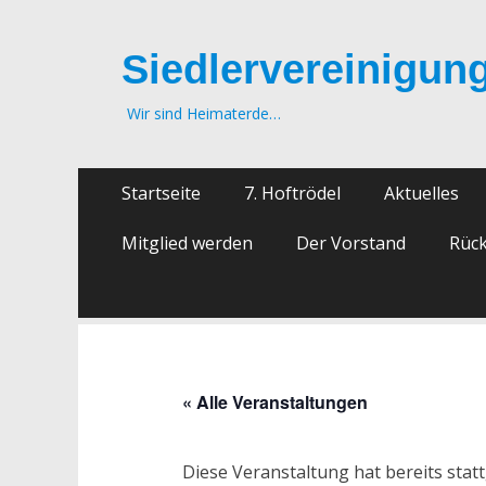
Siedlervereinigung
Wir sind Heimaterde…
Zum
Primäres
Startseite
7. Hoftrödel
Aktuelles
Inhalt
Menü
springen
Mitglied werden
Der Vorstand
Rück
« Alle Veranstaltungen
Diese Veranstaltung hat bereits stat