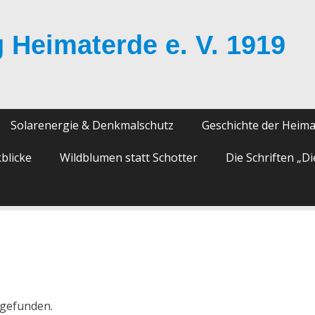
 Heimaterde e. V. 1919
Solarenergie & Denkmalschutz
Geschichte der Heim
blicke
Wildblumen statt Schotter
Die Schriften „D
tgefunden.