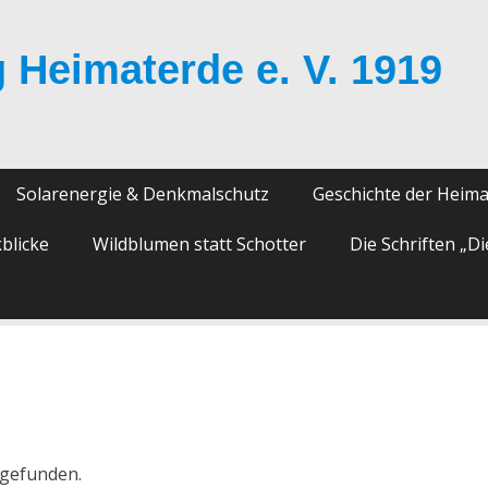
 Heimaterde e. V. 1919
Solarenergie & Denkmalschutz
Geschichte der Heim
blicke
Wildblumen statt Schotter
Die Schriften „D
tgefunden.