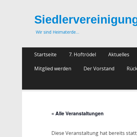
Siedlervereinigung
Wir sind Heimaterde…
Zum
Primäres
Startseite
7. Hoftrödel
Aktuelles
Inhalt
Menü
springen
Mitglied werden
Der Vorstand
Rück
« Alle Veranstaltungen
Diese Veranstaltung hat bereits stat