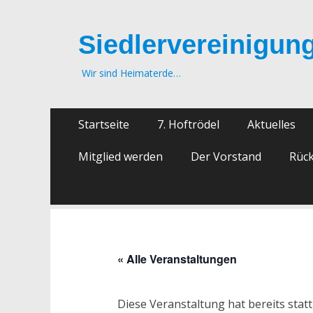
Siedlervereinigung
Wir sind Heimaterde…
Zum
Primäres
Startseite
7. Hoftrödel
Aktuelles
Inhalt
Menü
springen
Mitglied werden
Der Vorstand
Rück
« Alle Veranstaltungen
Diese Veranstaltung hat bereits stat