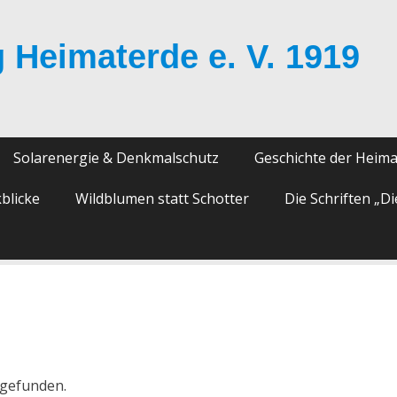
 Heimaterde e. V. 1919
Solarenergie & Denkmalschutz
Geschichte der Heim
blicke
Wildblumen statt Schotter
Die Schriften „D
tgefunden.