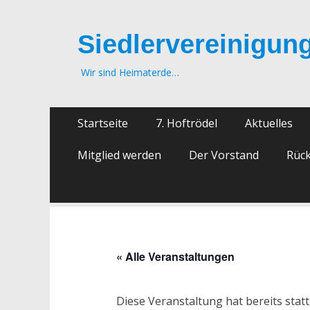
Siedlervereinigung
Wir sind Heimaterde…
Zum
Primäres
Startseite
7. Hoftrödel
Aktuelles
Inhalt
Menü
springen
Mitglied werden
Der Vorstand
Rück
« Alle Veranstaltungen
Diese Veranstaltung hat bereits stat