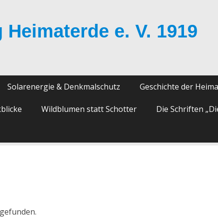
 Heimaterde e. V. 1919
Solarenergie & Denkmalschutz
Geschichte der Heim
blicke
Wildblumen statt Schotter
Die Schriften „D
tgefunden.