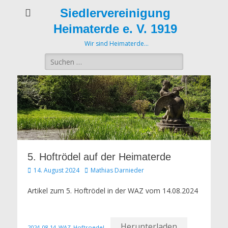
Siedlervereinigung
Heimaterde e. V. 1919
Wir sind Heimaterde…
Suche
nach:
5. Hoftrödel auf der Heimaterde
Veröffentlicht
Autor
14. August 2024
Mathias Darnieder
am
Artikel zum 5. Hoftrödel in der WAZ vom 14.08.2024
Herunterladen
2024-08-14_WAZ_Hoftroedel