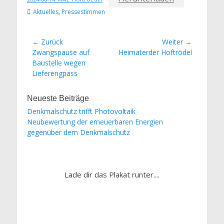
Kategorien
Aktuelles
,
Pressestimmen
Beitrags-
← Zurück
Weiter →
Vorheriger
Nächster
Zwangspause auf
Heimaterder Hoftrödel
Navigation
Beitrag:
Beitrag:
Baustelle wegen
Lieferengpass
Neueste Beiträge
Denkmalschutz trifft Photovoltaik
Neubewertung der erneuerbaren Energien
gegenüber dem Denkmalschutz
Lade dir das Plakat runter....