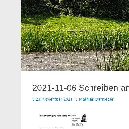
2021-11-06 Schreiben an
Veröffentlicht
Autor
23. November 2021
Mathias Darnieder
am