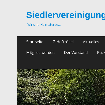
Siedlervereinigung
Wir sind Heimaterde…
Zum
Primäres
Startseite
7. Hoftrödel
Aktuelles
Inhalt
Menü
springen
Mitglied werden
Der Vorstand
Rück