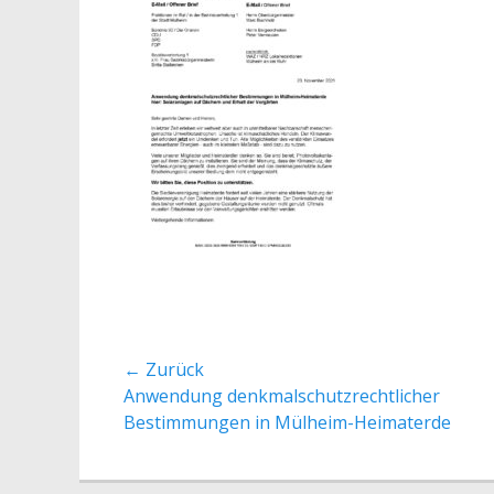
Beitrags-
← Zurück
Vorheriger
Anwendung denkmalschutzrechtlicher
Navigation
Beitrag:
Bestimmungen in Mülheim-Heimaterde