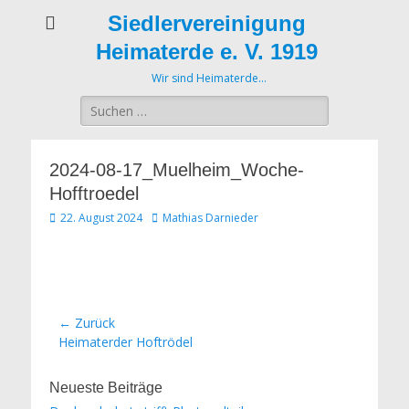
Siedlervereinigung
Heimaterde e. V. 1919
Wir sind Heimaterde…
Suche
nach:
2024-08-17_Muelheim_Woche-
Hofftroedel
Veröffentlicht
Autor
22. August 2024
Mathias Darnieder
am
Beitrags-
← Zurück
Vorheriger
Heimaterder Hoftrödel
Navigation
Beitrag:
Neueste Beiträge