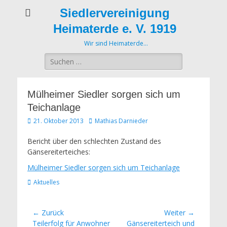
Siedlervereinigung
Heimaterde e. V. 1919
Wir sind Heimaterde…
Suche
nach:
Mülheimer Siedler sorgen sich um
Teichanlage
Veröffentlicht
Autor
21. Oktober 2013
Mathias Darnieder
am
Bericht über den schlechten Zustand des
Gänsereiterteiches:
Mülheimer Siedler sorgen sich um Teichanlage
Kategorien
Aktuelles
Beitrags-
← Zurück
Weiter →
Vorheriger
Nächster
Teilerfolg für Anwohner
Gänsereiterteich und
Navigation