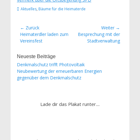
Kategorien
Aktuelles
,
Bäume für die Heimaterde
Beitrags-
← Zurück
Weiter →
Vorheriger
Nächster
Heimaterdler laden zum
Besprechung mit der
Navigation
Beitrag:
Beitrag:
Vereinsfest
Stadtverwaltung
Neueste Beiträge
Denkmalschutz trifft Photovoltaik
Neubewertung der erneuerbaren Energien
gegenüber dem Denkmalschutz
Lade dir das Plakat runter....