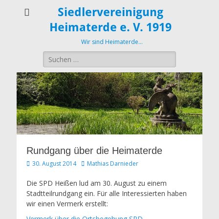
Siedlervereinigung
Heimaterde e. V. 1919
Wir sind Heimaterde…
Suche
nach:
Rundgang über die Heimaterde
Veröffentlicht
Autor
30. August 2014
Mathias Darnieder
am
Die SPD Heißen lud am 30. August zu einem
Stadtteilrundgang ein. Für alle Interessierten haben
wir einen Vermerk erstellt:
Vermerk über die Ortsbegehung SPD