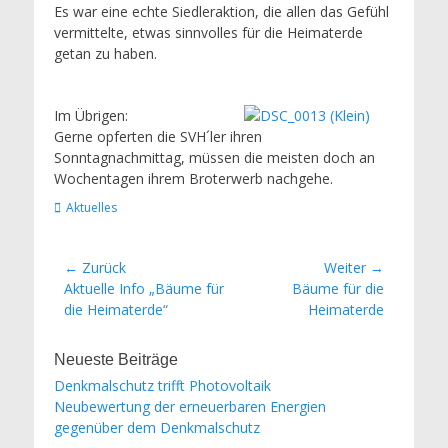
Es war eine echte Siedleraktion, die allen das Gefühl
vermittelte, etwas sinnvolles für die Heimaterde
getan zu haben.
Im Übrigen:
Gerne opferten die SVH´ler ihren
Sonntagnachmittag, müssen die meisten doch an
Wochentagen ihrem Broterwerb nachgehe.
Kategorien
Aktuelles
Beitrags-
← Zurück
Weiter →
Vorheriger
Nächster
Aktuelle Info „Bäume für
Bäume für die
Navigation
Beitrag:
Beitrag:
die Heimaterde“
Heimaterde
Neueste Beiträge
Denkmalschutz trifft Photovoltaik
Neubewertung der erneuerbaren Energien
gegenüber dem Denkmalschutz