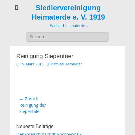
Siedlervereinigung
Heimaterde e. V. 1919
Wir sind Heimaterde…
Suche
nach:
Reinigung Siepentäer
Veröffentlicht
Autor
15. März 2015
Mathias Darnieder
am
Beitrags-
← Zurück
Vorheriger
Reinigung der
Navigation
Beitrag:
Siepentäler
Neueste Beiträge
Denkmalschutz trifft Photovoltaik